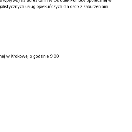
a wpływu) na adres Gminny Ośrodek Pomocy Społecznej w
alistycznych usług opiekuńczych dla osób z zaburzeniami
nej w Krokowej o godzinie 9:00.