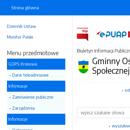
Strona główna
Dziennik Ustaw
Monitor Polski
Biuletyn Informacji Publicz
Menu przedmiotowe
Gminny O
GOPS Krokowa
Społecznej
Dane teleadresowe
Informacje
os
Zamówienie publiczne
Zarządzenia
Wyszukiwarka
Informacje
wyszukiw