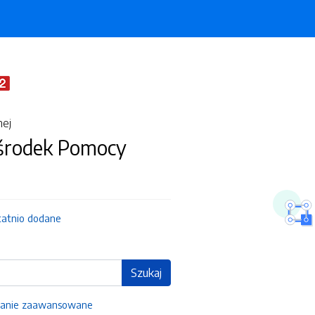
nej
środek Pomocy
tatnio dodane
Szukaj
anie zaawansowane