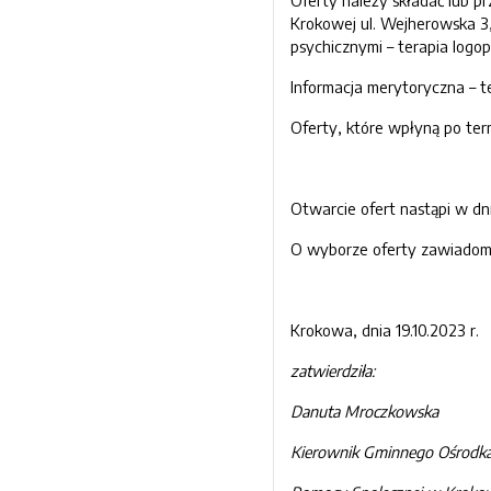
Oferty należy składać lub pr
Krokowej ul. Wejherowska 3,
psychicznymi – terapia logop
Informacja merytoryczna – te
Oferty, które wpłyną po ter
Otwarcie ofert nastąpi w dn
O wyborze oferty zawiadomi
Krokowa, dnia 19.10.2023 r.
zatwierdziła:
Danuta Mroczkowska
Kierownik Gminnego Ośrodk