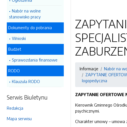
Ogłoszenia
Nabór na wolne
stanowisko pracy
ZAPYTAN
Dokumenty do pobrania
SPECJALI
Wnioski
ZABURZENI
Budżet
Sprawozdania finansowe
Informacje
Nabór na wo
RODO
ZAPYTANIE OFERTOWE
logopedyczna
Klauzula RODO
ZAPYTANIE OFERTOWE N
Serwis Biuletynu
Kierownik Gminnego Ośrodka
Redakcja
psychicznymi.
Mapa serwisu
Charakter umowy – umowa z