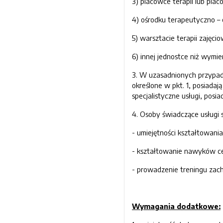
3) placówce terapii lub pla
4) ośrodku terapeutyczno 
5) warsztacie terapii zajęcio
6) innej jednostce niż wymie
3. W uzasadnionych przypad
określone w pkt. 1, posiada
specjalistyczne usługi, posi
4. Osoby świadczące usługi s
- umiejętności kształtowan
- kształtowanie nawyków ce
- prowadzenie treningu zac
Wymagania dodatkowe: