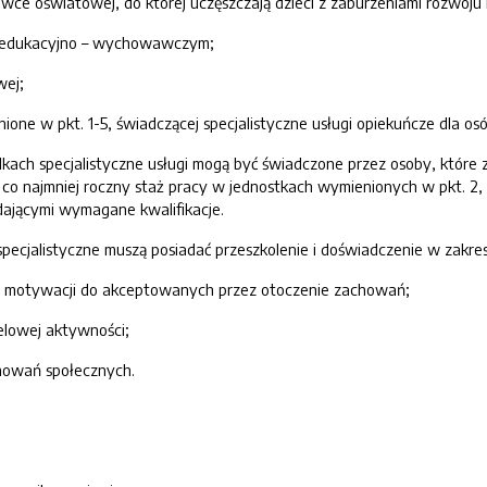
cówce oświatowej, do której uczęszczają dzieci z zaburzeniami rozwo
– edukacyjno – wychowawczym;
wej;
nione w pkt. 1-5, świadczącej specjalistyczne usługi opiekuńcze dla os
kach specjalistyczne usługi mogą być świadczone przez osoby, któr
ją co najmniej roczny staż pracy w jednostkach wymienionych w pkt. 2,
adającymi wymagane kwalifikacje.
pecjalistyczne muszą posiadać przeszkolenie i doświadczenie w zakres
ia motywacji do akceptowanych przez otoczenie zachowań;
lowej aktywności;
howań społecznych.