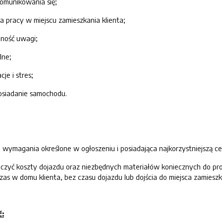
komunikowania się;
a pracy w miejscu zamieszkania klienta;
lność uwagi;
lne;
je i stres;
posiadanie samochodu.
e wymagania określone w ogłoszeniu i posiadająca najkorzystniejszą ce
iczyć koszty dojazdu oraz niezbędnych materiałów koniecznych do prow
as w domu klienta, bez czasu dojazdu lub dojścia do miejsca zamieszk
ć: