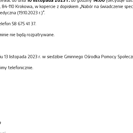
zesłać do dnia
10
listopada
2023 r.
do godziny
1
4
:
0
0
(decyduje dat
 84-110 Krokowa, w kopercie z dopiskiem „Nabór na świadczenie specj
edyczna (19.10.2023 r.)”.
lefon 58 675 41 37.
minie nie będą rozpatrywane.
iu 13 listopada 2023 r. w siedzibie Gminnego Ośrodka Pomocy Społecz
my telefonicznie.
a