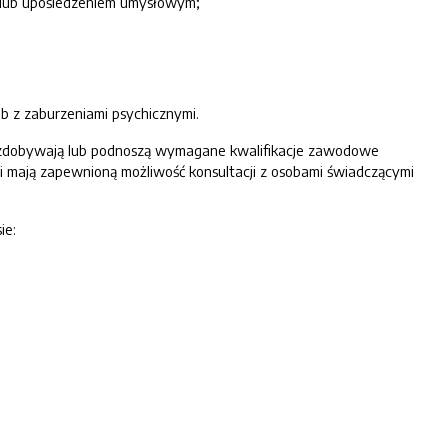
ju lub upośledzeniem umysłowym;
ób z zaburzeniami psychicznymi.
e zdobywają lub podnoszą wymagane kwalifikacje zawodowe
 i mają zapewnioną możliwość konsultacji z osobami świadczącymi
ie: