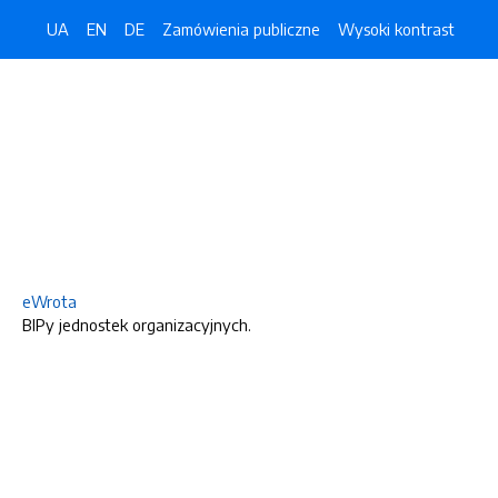
UA
EN
DE
Zamówienia publiczne
Wysoki kontrast
eWrota
BIPy jednostek organizacyjnych.